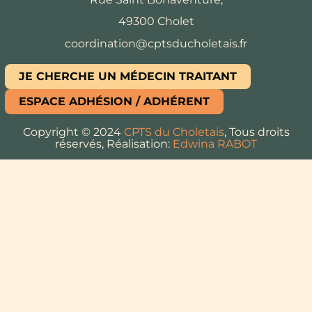
49300 Cholet
coordination@cptsducholetais.fr
JE CHERCHE UN MÉDECIN TRAITANT
ESPACE ADHÉSION / ADHÉRENT
Copyright © 2024
CPTS du Choletais
, Tous droits
réservés, Réalisation:
Edwina RABOT