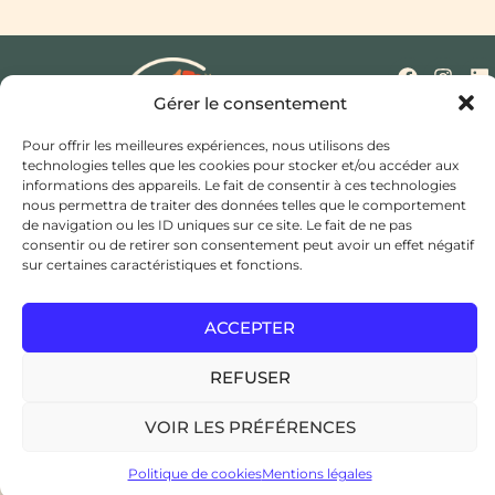
Gérer le consentement
Pour offrir les meilleures expériences, nous utilisons des
technologies telles que les cookies pour stocker et/ou accéder aux
Qui sommes-nous ?
Nos missions
Actualités
informations des appareils. Le fait de consentir à ces technologies
nous permettra de traiter des données telles que le comportement
Mentions légales
Politique de cookies (UE)
de navigation ou les ID uniques sur ce site. Le fait de ne pas
Contact
consentir ou de retirer son consentement peut avoir un effet négatif
Hôtel de ville et d’agglomération,
sur certaines caractéristiques et fonctions.
Rue Saint Bonaventure,
49300 Cholet
coordination@cptsducholetais.fr
ACCEPTER
JE CHERCHE UN MÉDECIN TRAITANT
REFUSER
ESPACE ADHÉSION / ADHÉRENT
VOIR LES PRÉFÉRENCES
Copyright © 2024
CPTS du Choletais
, Tous droits
réservés, Réalisation:
Edwina RABOT
Politique de cookies
Mentions légales