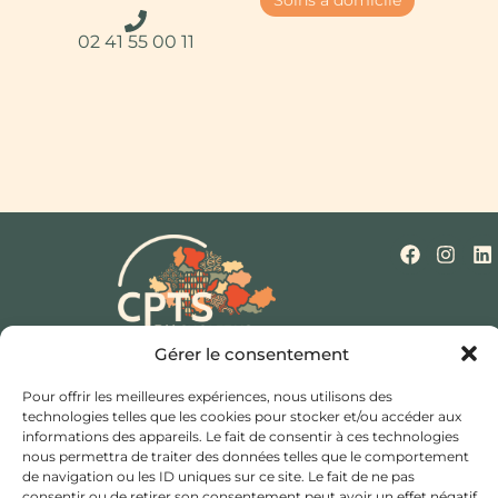
Soins à domicile
02 41 55 00 11
Gérer le consentement
Qui sommes-nous ?
Nos missions
Actualités
Mentions légales
Politique de cookies (UE)
Pour offrir les meilleures expériences, nous utilisons des
Contact
technologies telles que les cookies pour stocker et/ou accéder aux
informations des appareils. Le fait de consentir à ces technologies
Hôtel de ville et d’agglomération,
nous permettra de traiter des données telles que le comportement
de navigation ou les ID uniques sur ce site. Le fait de ne pas
Rue Saint Bonaventure,
consentir ou de retirer son consentement peut avoir un effet négatif