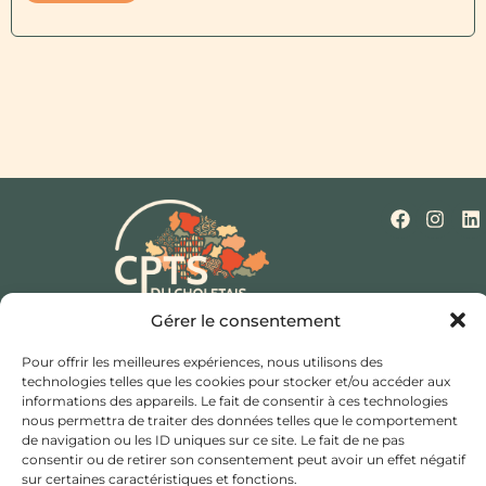
Gérer le consentement
Qui sommes-nous ?
Nos missions
Actualités
Mentions légales
Politique de cookies (UE)
Pour offrir les meilleures expériences, nous utilisons des
Contact
technologies telles que les cookies pour stocker et/ou accéder aux
informations des appareils. Le fait de consentir à ces technologies
Hôtel de ville et d’agglomération,
nous permettra de traiter des données telles que le comportement
de navigation ou les ID uniques sur ce site. Le fait de ne pas
Rue Saint Bonaventure,
consentir ou de retirer son consentement peut avoir un effet négatif
49300 Cholet
sur certaines caractéristiques et fonctions.