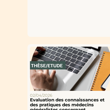
02/04/2026
Evaluation des connaissances et
des pratiques des médecins
généralistes concernant