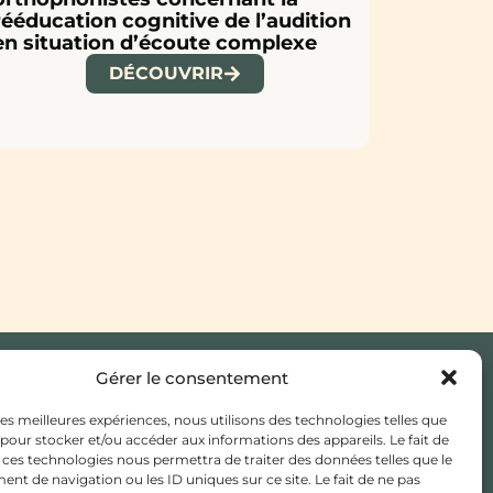
rééducation cognitive de l’audition
en situation d’écoute complexe
DÉCOUVRIR
Gérer le consentement
JE CHERCHE UN MÉDECIN
 les meilleures expériences, nous utilisons des technologies telles que
TRAITANT
 pour stocker et/ou accéder aux informations des appareils. Le fait de
 ces technologies nous permettra de traiter des données telles que le
ESPACE ADHÉSION /
t de navigation ou les ID uniques sur ce site. Le fait de ne pas
ADHÉRENT