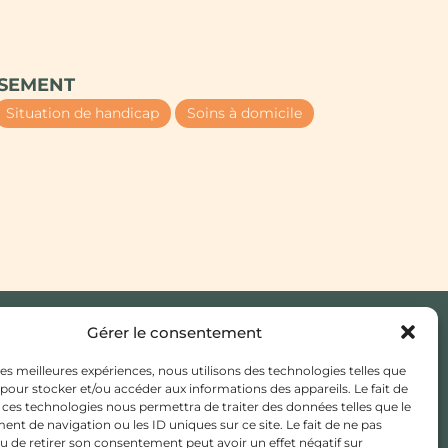
SSEMENT
Situation de handicap
Soins à domicile
Gérer le consentement
JE CHERCHE UN MÉDECIN
 les meilleures expériences, nous utilisons des technologies telles que
TRAITANT
 pour stocker et/ou accéder aux informations des appareils. Le fait de
 ces technologies nous permettra de traiter des données telles que le
ESPACE ADHÉSION /
t de navigation ou les ID uniques sur ce site. Le fait de ne pas
ADHÉRENT
u de retirer son consentement peut avoir un effet négatif sur