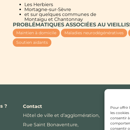
Les Herbiers
Mortagne-sur-Sèvre
et sur quelques communes de
Montaigu et Chantonnay
PROBLÉMATIQUES ASSOCIÉES AU VIEILLI
Maintien à domicile
Maladies neurodégénératives
Soutien aidants
s ?
Contact
Pour offrir
les cookies
Hôtel de ville et d’agglomération,
consentir à
comportemen
Rue Saint Bonaventure,
consentir o