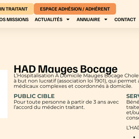
IN TRAITANT
ESPACE ADHÉSION / ADHÉRENT
OS MISSIONS
ACTUALITÉS
ANNUAIRE
CONTACT
HAD Mauges Bocage
L’Hospitalisation À Domicile Mauges Bocage Cholet
à but non lucratif (association loi 1901), qui permet
médicaux complexes et coordonnés à domicile.
PUBLIC CIBLE
SER
Pour toute personne à partir de 3 ans avec
Bénéf
l’accord du médecin traitant.
trait
et/ou
conse
L’HAD