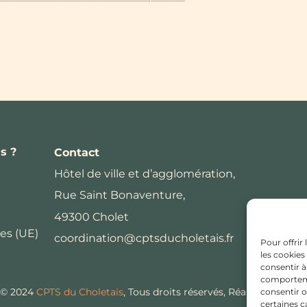
s ?
Contact
Hôtel de ville et d’agglomération,
Rue Saint Bonaventure,
49300 Cholet
es (UE)
coordination@cptsducholetais.fr
Pour offrir
les cookies
consentir à
comportemen
 © 2024
CPTS du Choletais
, Tous droits réservés, Réalisation:
Edw
consentir o
certaines c