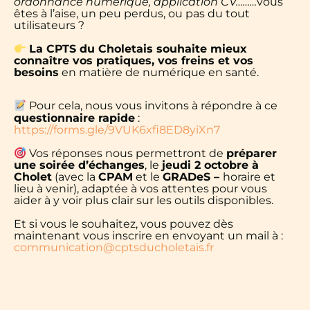
ordonnance numérique, application CV………
vous
êtes à l’aise, un peu perdus, ou pas du tout
utilisateurs ?
La CPTS du Choletais souhaite mieux
connaître vos pratiques, vos freins et vos
besoins
en matière de numérique en santé.
Pour cela, nous vous invitons à répondre à ce
questionnaire rapide
:
https://forms.gle/9VUK6xfi8ED8yiXn7
Vos réponses nous permettront de
préparer
une soirée d’échanges
, le
jeudi 2 octobre à
Cholet
(avec la
CPAM
et le
GRADeS –
horaire et
lieu à venir), adaptée à vos attentes pour vous
aider à y voir plus clair sur les outils disponibles.
Et si vous le souhaitez, vous pouvez dès
maintenant vous inscrire en envoyant un mail à :
communication@cptsducholetais.fr