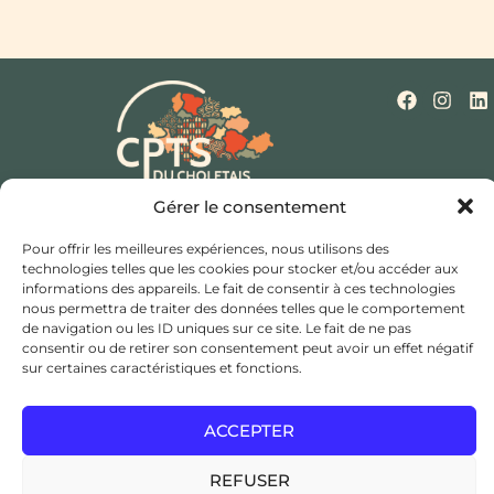
Gérer le consentement
Qui sommes-nous ?
Nos missions
Actualités
Mentions légales
Politique de cookies (UE)
Pour offrir les meilleures expériences, nous utilisons des
Contact
technologies telles que les cookies pour stocker et/ou accéder aux
informations des appareils. Le fait de consentir à ces technologies
Hôtel de ville et d’agglomération,
nous permettra de traiter des données telles que le comportement
Rue Saint Bonaventure,
de navigation ou les ID uniques sur ce site. Le fait de ne pas
consentir ou de retirer son consentement peut avoir un effet négatif
49300 Cholet
sur certaines caractéristiques et fonctions.
coordination@cptsducholetais.fr
ACCEPTER
JE CHERCHE UN MÉDECIN TRAITANT
REFUSER
ESPACE ADHÉSION / ADHÉRENT