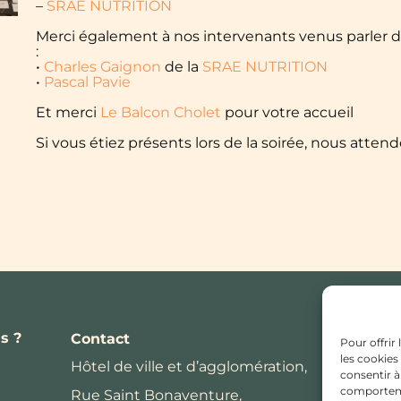
–
SRAE NUTRITION
Merci également à nos intervenants venus parler d
:
•
Charles Gaignon
de la
SRAE NUTRITION
•
Pascal Pavie
Et merci
Le Balcon Cholet
pour votre accueil
Si vous étiez présents lors de la soirée, nous attend
s ?
Contact
Pour offrir
les cookies
Hôtel de ville et d’agglomération,
consentir à
comportemen
Rue Saint Bonaventure,