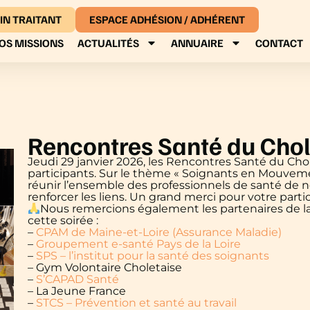
IN TRAITANT
ESPACE ADHÉSION / ADHÉRENT
OS MISSIONS
ACTUALITÉS
ANNUAIRE
CONTACT
Rencontres Santé du Chole
Jeudi 29 janvier 2026, les Rencontres Santé du Cho
participants. Sur le thème « Soignants en Mouvemen
réunir l’ensemble des professionnels de santé de no
renforcer les liens. Un grand merci pour votre partic
Nous remercions également les partenaires de la
cette soirée :
–
CPAM de Maine-et-Loire (Assurance Maladie)
–
Groupement e-santé Pays de la Loire
–
SPS – l’institut pour la santé des soignants
– Gym Volontaire Choletaise
–
S’CAPAD Santé
– La Jeune France
–
STCS – Prévention et santé au travail