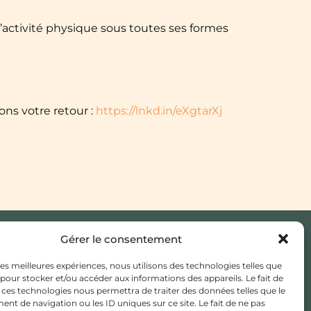
’activité physique sous toutes ses formes
ons votre retour :
https://lnkd.in/eXgtarXj
Gérer le consentement
JE CHERCHE UN MÉDECIN
 les meilleures expériences, nous utilisons des technologies telles que
TRAITANT
 pour stocker et/ou accéder aux informations des appareils. Le fait de
 ces technologies nous permettra de traiter des données telles que le
ESPACE ADHÉSION /
t de navigation ou les ID uniques sur ce site. Le fait de ne pas
ADHÉRENT