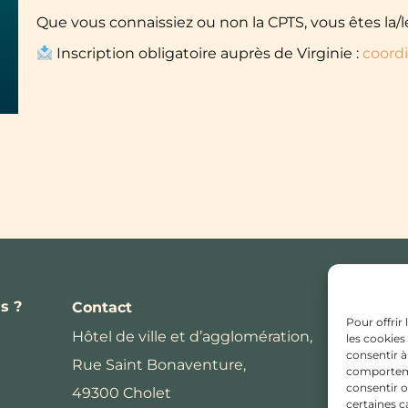
Que vous connaissiez ou non la CPTS, vous êtes la/l
Inscription obligatoire auprès de Virginie :
coord
s ?
Contact
Pour offrir
Hôtel de ville et d’agglomération,
les cookies
consentir à
Rue Saint Bonaventure,
comportemen
consentir o
49300 Cholet
certaines c