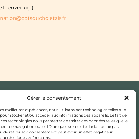
e bienvenu(e) !
ination@cptsducholetais.fr
Gérer le consentement
JE CHERCHE UN MÉDECIN
TRAITANT
 les meilleures expériences, nous utilisons des technologies telles que
 pour stocker et/ou accéder aux informations des appareils. Le fait de
ESPACE ADHÉSION /
 ces technologies nous permettra de traiter des données telles que le
ADHÉRENT
t de navigation ou les ID uniques sur ce site. Le fait de ne pas
u de retirer son consentement peut avoir un effet négatif sur
aractéristiques et fonctions.