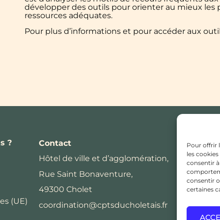
développer des outils pour orienter au mieux les p
ressources adéquates.
Pour plus d’informations et pour accéder aux outils
s ?
Contact
Pour offrir
les cookies
Hôtel de ville et d’agglomération,
consentir à
comportemen
Rue Saint Bonaventure,
consentir o
49300 Cholet
certaines c
es (UE)
coordination@cptsducholetais.fr
ACC