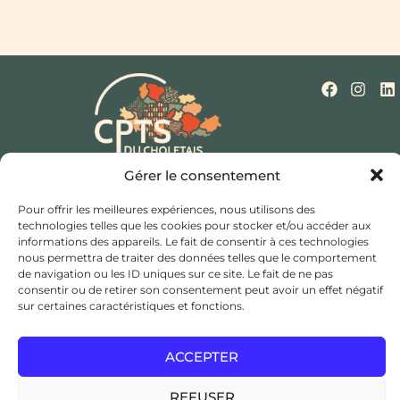
Gérer le consentement
Qui sommes-nous ?
Nos missions
Actualités
Mentions légales
Politique de cookies (UE)
Pour offrir les meilleures expériences, nous utilisons des
Contact
technologies telles que les cookies pour stocker et/ou accéder aux
informations des appareils. Le fait de consentir à ces technologies
Hôtel de ville et d’agglomération,
nous permettra de traiter des données telles que le comportement
Rue Saint Bonaventure,
de navigation ou les ID uniques sur ce site. Le fait de ne pas
consentir ou de retirer son consentement peut avoir un effet négatif
49300 Cholet
sur certaines caractéristiques et fonctions.
coordination@cptsducholetais.fr
ACCEPTER
JE CHERCHE UN MÉDECIN TRAITANT
REFUSER