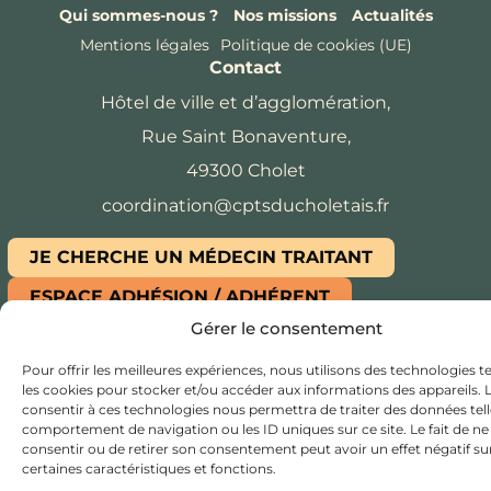
Qui sommes-nous ?
Nos missions
Actualités
Mentions légales
Politique de cookies (UE)
Contact
Hôtel de ville et d’agglomération,
Rue Saint Bonaventure,
49300 Cholet
coordination@cptsducholetais.fr
JE CHERCHE UN MÉDECIN TRAITANT
ESPACE ADHÉSION / ADHÉRENT
Gérer le consentement
Copyright © 2024
CPTS du Choletais
, Tous droits
réservés, Réalisation:
Edwina RABOT
Pour offrir les meilleures expériences, nous utilisons des technologies te
les cookies pour stocker et/ou accéder aux informations des appareils. L
consentir à ces technologies nous permettra de traiter des données tell
comportement de navigation ou les ID uniques sur ce site. Le fait de ne
consentir ou de retirer son consentement peut avoir un effet négatif su
certaines caractéristiques et fonctions.