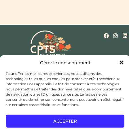
Gérer le consentement
Qui sommes-nous ?
Nos missions
Actualités
Mentions légales
Politique de cookies (UE)
Pour offrir les meilleures expériences, nous utilisons des
Contact
technologies telles que les cookies pour stocker et/ou accéder aux
informations des appareils. Le fait de consentir à ces technologies
Hôtel de ville et d’agglomération,
nous permettra de traiter des données telles que le comportement
de navigation ou les ID uniques sur ce site. Le fait de ne pas
Rue Saint Bonaventure,
consentir ou de retirer son consentement peut avoir un effet négatif
49300 Cholet
sur certaines caractéristiques et fonctions.
coordination@cptsducholetais.fr
ACCEPTER
JE CHERCHE UN MÉDECIN TRAITANT