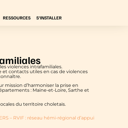
RESSOURCES
S’INSTALLER
amiliales
s violences intrafamiliales.
t contacts utiles en cas de violences
connaître.
ur mission d’harmoniser la prise en
 départements : Maine-et-Loire, Sarthe et
cales du territoire choletais.
S – RVIF : réseau hémi-régional d’appui