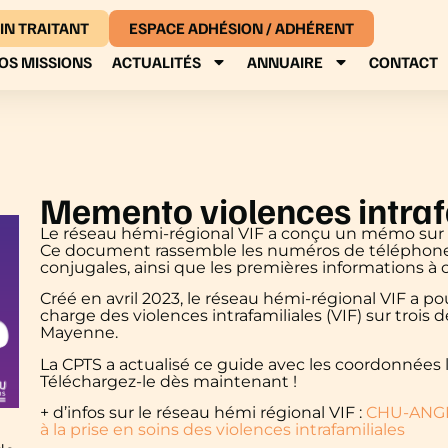
IN TRAITANT
ESPACE ADHÉSION / ADHÉRENT
OS MISSIONS
ACTUALITÉS
ANNUAIRE
CONTACT
Memento violences intraf
Le réseau hémi-régional VIF a conçu un mémo sur le
Ce document rassemble les numéros de téléphone e
conjugales, ainsi que les premières informations à 
Créé en avril 2023, le réseau hémi-régional VIF a po
charge des violences intrafamiliales (VIF) sur trois
Mayenne.
La CPTS a actualisé ce guide avec les coordonnées lo
Téléchargez-le dès maintenant !
+ d’infos sur le réseau hémi régional VIF :
CHU-ANGER
à la prise en soins des violences intrafamiliales