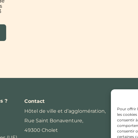
de
s
3
s ?
Contact
Pour offrir
Hôtel de ville et d’agglomération,
les cookies
Rue Saint Bonaventure,
consentir à
comportemen
49300 Cholet
consentir o
certaines c
es (UE)