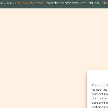
 © 2024
CPTS du Choletais
, Tous droits réservés, Réalisation:
Edw
Pour offrir
les cookies
consentir à
comportemen
consentir o
certaines c