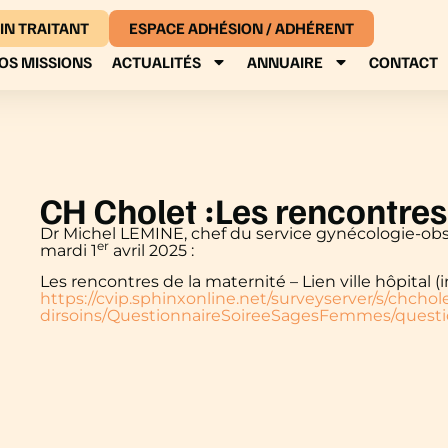
IN TRAITANT
ESPACE ADHÉSION / ADHÉRENT
OS MISSIONS
ACTUALITÉS
ANNUAIRE
CONTACT
CH Cholet :Les rencontres 
Dr Michel LEMINE, chef du service gynécologie-obs
er
mardi 1
avril 2025 :
Les rencontres de la maternité – Lien ville hôpital (i
https://cvip.sphinxonline.net/surveyserver/s/chchol
dirsoins/QuestionnaireSoireeSagesFemmes/questi