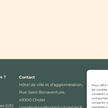
s ?
Contact
Hôtel de ville et d’agglomération,
Pour offrir
les cookies
Rue Saint Bonaventure,
consentir à
comportemen
49300 Cholet
consentir o
es (UE)
certaines c
coordination@cptsducholetais.fr