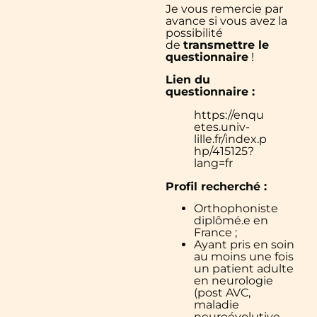
Je vous remercie par
avance si vous avez la
possibilité
de
transmettre le
questionnaire
!
Lien du
questionnaire :
https://enqu
etes.univ-
lille.fr/index.p
hp/415125?
lang=fr
Profil recherché :
Orthophoniste
diplômé.e en
France ;
Ayant pris en soin
au moins une fois
un patient adulte
en neurologie
(post AVC,
maladie
neuroévolutive,