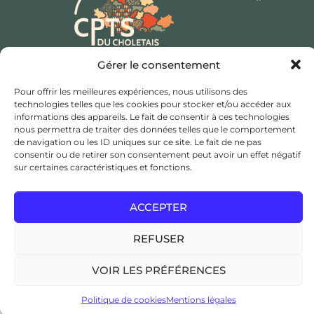
Qui sommes-nous ?
Nos missions
Actualités
Gérer le consentement
Mentions légales
Politique de cookies (UE)
Pour offrir les meilleures expériences, nous utilisons des
Contact
technologies telles que les cookies pour stocker et/ou accéder aux
informations des appareils. Le fait de consentir à ces technologies
Hôtel de ville et d’agglomération,
nous permettra de traiter des données telles que le comportement
Rue Saint Bonaventure,
de navigation ou les ID uniques sur ce site. Le fait de ne pas
consentir ou de retirer son consentement peut avoir un effet négatif
49300 Cholet
sur certaines caractéristiques et fonctions.
coordination@cptsducholetais.fr
ACCEPTER
JE CHERCHE UN MÉDECIN TRAITANT
REFUSER
ESPACE ADHÉSION / ADHÉRENT
VOIR LES PRÉFÉRENCES
Copyright © 2024
CPTS du Choletais
, Tous droits
réservés, Réalisation:
Edwina RABOT
Politique de cookies
Mentions légales