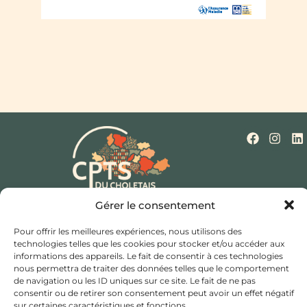
Gérer le consentement
Qui sommes-nous ?
Nos missions
Actualités
Mentions légales
Politique de cookies (UE)
Pour offrir les meilleures expériences, nous utilisons des
Contact
technologies telles que les cookies pour stocker et/ou accéder aux
informations des appareils. Le fait de consentir à ces technologies
Hôtel de ville et d’agglomération,
nous permettra de traiter des données telles que le comportement
Rue Saint Bonaventure,
de navigation ou les ID uniques sur ce site. Le fait de ne pas
consentir ou de retirer son consentement peut avoir un effet négatif
49300 Cholet
sur certaines caractéristiques et fonctions.