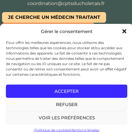
coordination@cptsducholetais.fr
JE CHERCHE UN MÉDECIN TRAITANT
ESPACE ADHÉSION / ADHÉRENT
Gérer le consentement
Copyright © 2024
CPTS du Choletais
, Tous droits
Pour offrir les meilleures expériences, nous utilisons des
réservés, Réalisation:
Edwina RABOT
technologies telles que les cookies pour stocker et/ou accéder aux
informations des appareils. Le fait de consentir à ces technologies
nous permettra de traiter des données telles que le comportement
de navigation ou les ID uniques sur ce site. Le fait de ne pas
consentir ou de retirer son consentement peut avoir un effet négatif
sur certaines caractéristiques et fonctions.
ACCEPTER
REFUSER
VOIR LES PRÉFÉRENCES
Politique de cookies
Mentions légales