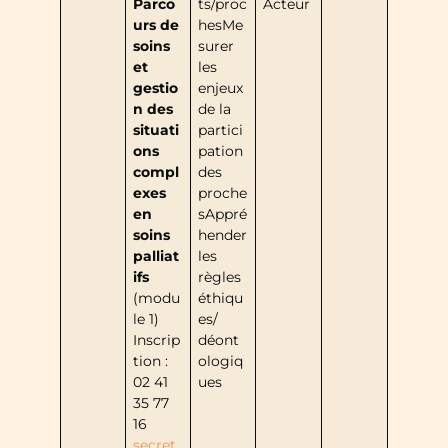
Parco
ts/proc
Acteur
urs de
hesMe
soins
surer
et
les
gestio
enjeux
n des
de la
situati
partici
ons
pation
compl
des
exes
proche
en
sAppré
soins
hender
palliat
les
ifs
règles
(modu
éthiqu
le 1)
es/
Inscrip
déont
tion :
ologiq
02 41
ues
35 77
16
secret