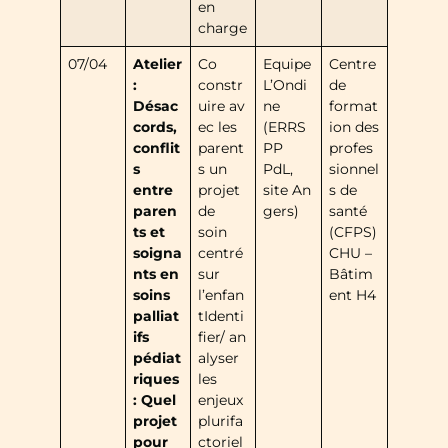
en
charge
07/04
Atelier
Co
Equipe
Centre
:
constr
L’Ondi
de
Désac
uire av
ne
format
cords,
ec les
(ERRS
ion des
conflit
parent
PP
profes
s
s un
PdL,
sionnel
entre
projet
site An
s de
paren
de
gers)
santé
ts et
soin
(CFPS)
soigna
centré
CHU –
nts en
sur
Bâtim
soins
l’enfan
ent H4
palliat
tIdenti
ifs
fier/ an
pédiat
alyser
riques
les
: Quel
enjeux
projet
plurifa
pour
ctoriel