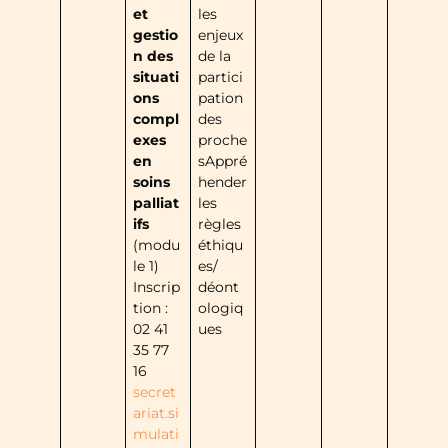
et
les
gestio
enjeux
n des
de la
situati
partici
ons
pation
compl
des
exes
proche
en
sAppré
soins
hender
palliat
les
ifs
règles
(modu
éthiqu
le 1)
es/
Inscrip
déont
tion :
ologiq
02 41
ues
35 77
16
secret
ariat.si
mulati