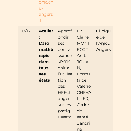
on@ch
u-
angers
.fr
08/12
Atelier
Approf
Dr.
Cliniqu
:
ondir
Claire
e de
L’aro
ses
MONT
l’Anjou
mathé
connai
ECOT
Angers
rapie
ssance
Anita
dans
sRéflé
JOUA
tous
chir à
N,
ses
l’utilisa
Forma
états
tion
trice
des
Valérie
HEEch
CHEVA
anger
LLIER,
sur les
Cadre
pratiq
de
uesetc
santé
Sandri
ne