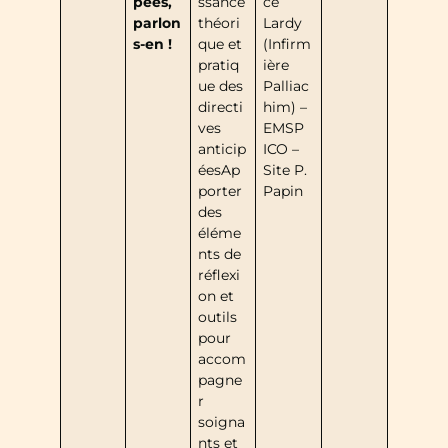
pées,
ssance
ce
parlon
théori
Lardy
s-en !
que et
(Infirm
pratiq
ière
ue des
Palliac
directi
him) –
ves
EMSP
anticip
ICO –
éesAp
Site P.
porter
Papin
des
éléme
nts de
réflexi
on et
outils
pour
accom
pagne
r
soigna
nts et