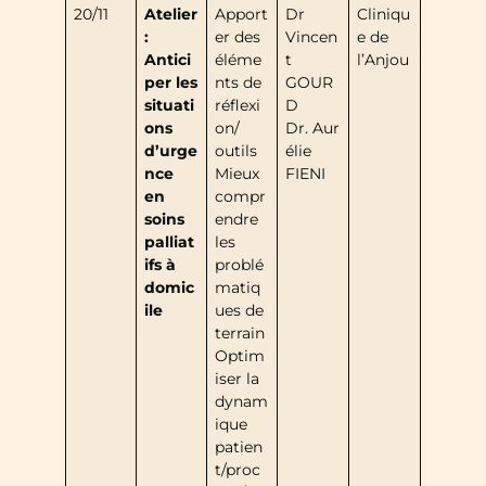
20/11
Atelier
Apport
Dr
Cliniqu
:
er des
Vincen
e de
Antici
éléme
t
l’Anjou
per les
nts de
GOUR
situati
réflexi
D
ons
on/
Dr. Aur
d’urge
outils
élie
nce
Mieux
FIENI
en
compr
soins
endre
palliat
les
ifs à
problé
domic
matiq
ile
ues de
terrain
Optim
iser la
dynam
ique
patien
t/proc