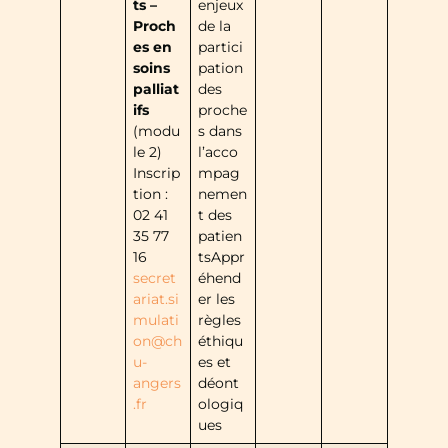
ts –
enjeux
Proch
de la
es en
partici
soins
pation
palliat
des
ifs
proche
(modu
s dans
le 2)
l’acco
Inscrip
mpag
tion :
nemen
02 41
t des
35 77
patien
16
tsAppr
secret
éhend
ariat.si
er les
mulati
règles
on@ch
éthiqu
u-
es et
angers
déont
.fr
ologiq
ues