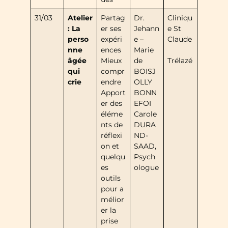
31/03
Atelier
Partag
Dr.
Cliniqu
: La
er ses
Jehann
e St
perso
expéri
e –
Claude
nne
ences
Marie
âgée
Mieux
de
Trélazé
qui
compr
BOISJ
crie
endre
OLLY
Apport
BONN
er des
EFOI
éléme
Carole
nts de
DURA
réflexi
ND-
on et
SAAD,
quelqu
Psych
es
ologue
outils
pour a
mélior
er la
prise