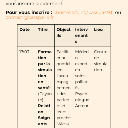
vous inscrire rapidement.
Pour vous inscrire :
christelle.foin@casspa49.fr
ou
contact@casspa49.fr
Date
Titre
Object
Interv
Lieu
ifs
enant
s
17/03
Forma
Facilit
Médeci
Centre
tion
er au
n
de
par la
quotid
expert
simula
simula
ien
en
tion
tion
l’acco
soins
en
mpag
palliati
santé
nemen
fs
(Payan
t des
Psych
te)
patien
ologue
Relati
ts et
Acteur
on
leurs
Soign
proche
ants –
sMesu