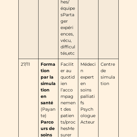
hes/
équipe
sParta
ger
expéri
ences,
vécu,
difficul
tés,etc
27/11
Forma
Facilit
Médeci
Centre
tion
er au
n
de
par la
quotid
expert
simula
simula
ien
en
tion
tion
l’acco
soins
en
mpag
palliati
santé
nemen
fs
(Payan
t des
Psych
te)
patien
ologue
Parco
ts/proc
Acteur
urs de
hesMe
soins
surer