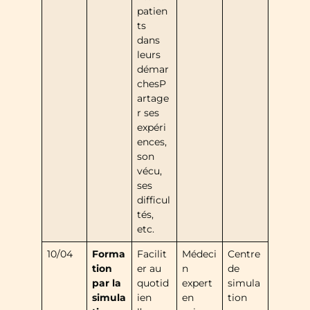
patien
ts
dans
leurs
démar
chesP
artage
r ses
expéri
ences,
son
vécu,
ses
difficul
tés,
etc.
10/04
Forma
Facilit
Médeci
Centre
tion
er au
n
de
par la
quotid
expert
simula
simula
ien
en
tion