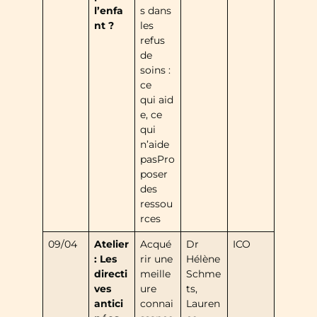
l’enfa
s dans
nt ?
les
refus
de
soins :
ce
qui aid
e, ce
qui
n’aide
pasPro
poser
des
ressou
rces
09/04
Atelier
Acqué
Dr
ICO
: Les
rir une
Hélène
directi
meille
Schme
ves
ure
ts,
antici
connai
Lauren