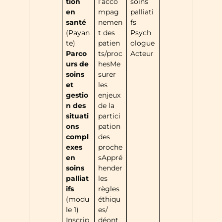
tion
l’acco
soins
en
mpag
palliati
santé
nemen
fs
(Payan
t des
Psych
te)
patien
ologue
Parco
ts/proc
Acteur
urs de
hesMe
soins
surer
et
les
gestio
enjeux
n des
de la
situati
partici
ons
pation
compl
des
exes
proche
en
sAppré
soins
hender
palliat
les
ifs
règles
(modu
éthiqu
le 1)
es/
Inscrip
déont