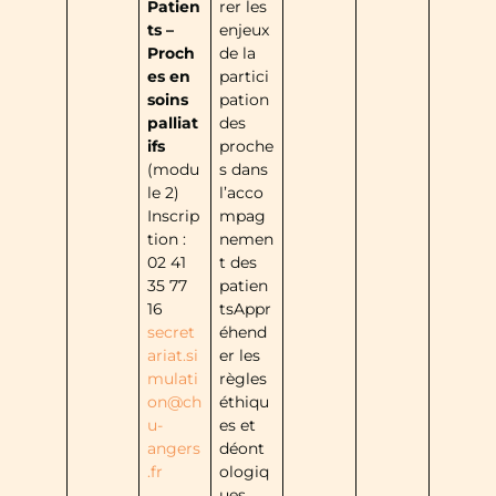
Patien
rer les
ts –
enjeux
Proch
de la
es en
partici
soins
pation
palliat
des
ifs
proche
(modu
s dans
le 2)
l’acco
Inscrip
mpag
tion :
nemen
02 41
t des
35 77
patien
16
tsAppr
secret
éhend
ariat.si
er les
mulati
règles
on@ch
éthiqu
u-
es et
angers
déont
.fr
ologiq
ues