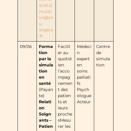
ariat.si
mulati
on@ch
u-
angers
.fr
09/06
Forma
Facilit
Médeci
Centre
tion
er au
n
de
par la
quotid
expert
simula
simula
ien
en
tion
tion
l’acco
soins
en
mpag
palliati
santé
nemen
fs
(Payan
t des
Psych
te)
patien
ologue
Relati
ts et
Acteur
on
leurs
Soign
proche
ants –
sMesu
Patien
rer les