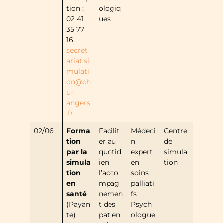
tion :
ologiq
02 41
ues
35 77
16
secret
ariat.si
mulati
on@ch
u-
angers
.fr
02/06
Forma
Facilit
Médeci
Centre
tion
er au
n
de
par la
quotid
expert
simula
simula
ien
en
tion
tion
l’acco
soins
en
mpag
palliati
santé
nemen
fs
(Payan
t des
Psych
te)
patien
ologue