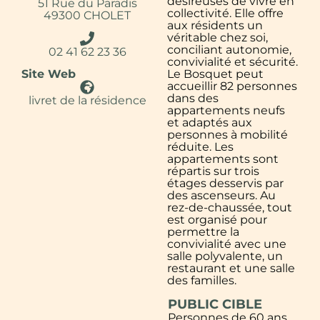
désireuses de vivre en
51 Rue du Paradis
collectivité. Elle offre
49300 CHOLET
aux résidents un
véritable chez soi,
conciliant autonomie,
02 41 62 23 36
convivialité et sécurité.
Le Bosquet peut
Site Web
accueillir 82 personnes
dans des
livret de la résidence
appartements neufs
et adaptés aux
personnes à mobilité
réduite. Les
appartements sont
répartis sur trois
étages desservis par
des ascenseurs. Au
rez-de-chaussée, tout
est organisé pour
permettre la
convivialité avec une
salle polyvalente, un
restaurant et une salle
des familles.
PUBLIC CIBLE
Personnes de 60 ans