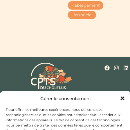
Hébergement
Lien social
Qui sommes-nous ?
Nos missions
Actualités
Gérer le consentement
Mentions légales
Politique de cookies (UE)
Contact
Pour offrir les meilleures expériences, nous utilisons des
technologies telles que les cookies pour stocker et/ou accéder aux
Hôtel de ville et d’agglomération,
informations des appareils. Le fait de consentir à ces technologies
nous permettra de traiter des données telles que le comportement
Rue Saint Bonaventure,