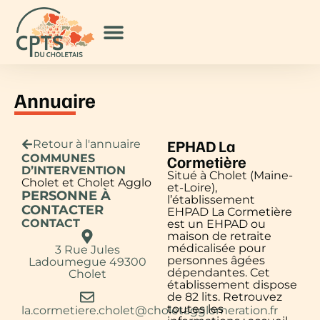
Annuaire
EPHAD La
Retour à l'annuaire
COMMUNES
Cormetière
D’INTERVENTION
Situé à Cholet (Maine-
Cholet et Cholet Agglo
et-Loire),
PERSONNE À
l’établissement
CONTACTER
EHPAD La Cormetière
CONTACT
est un EHPAD ou
maison de retraite
médicalisée pour
3 Rue Jules
personnes âgées
Ladoumegue 49300
dépendantes. Cet
Cholet
établissement dispose
de 82 lits. Retrouvez
toutes les
la.cormetiere.cholet@choletagglomeration.fr