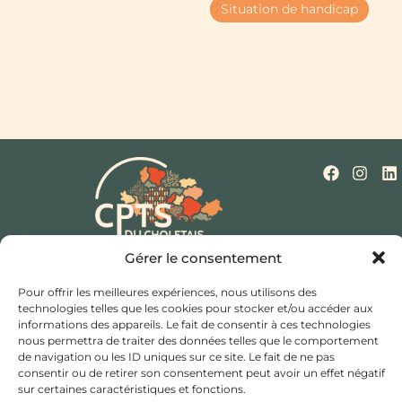
Situation de handicap
Gérer le consentement
Qui sommes-nous ?
Nos missions
Actualités
Mentions légales
Politique de cookies (UE)
Pour offrir les meilleures expériences, nous utilisons des
Contact
technologies telles que les cookies pour stocker et/ou accéder aux
informations des appareils. Le fait de consentir à ces technologies
Hôtel de ville et d’agglomération,
nous permettra de traiter des données telles que le comportement
de navigation ou les ID uniques sur ce site. Le fait de ne pas
Rue Saint Bonaventure,
consentir ou de retirer son consentement peut avoir un effet négatif
49300 Cholet
sur certaines caractéristiques et fonctions.