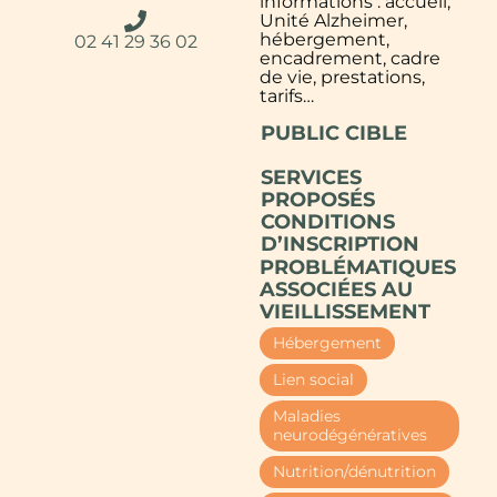
informations : accueil,
Unité Alzheimer,
hébergement,
02 41 29 36 02
encadrement, cadre
de vie, prestations,
tarifs…
PUBLIC CIBLE
SERVICES
PROPOSÉS
CONDITIONS
D’INSCRIPTION
PROBLÉMATIQUES
ASSOCIÉES AU
VIEILLISSEMENT
Hébergement
Lien social
Maladies
neurodégénératives
Nutrition/dénutrition