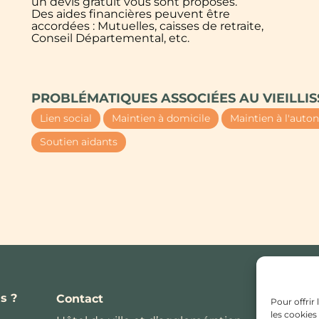
un devis gratuit vous sont proposés.
Des aides financières peuvent être
accordées : Mutuelles, caisses de retraite,
Conseil Départemental, etc.
PROBLÉMATIQUES ASSOCIÉES AU VIEILLI
Lien social
Maintien à domicile
Maintien à l'auto
Soutien aidants
s ?
Contact
Pour offrir
les cookies