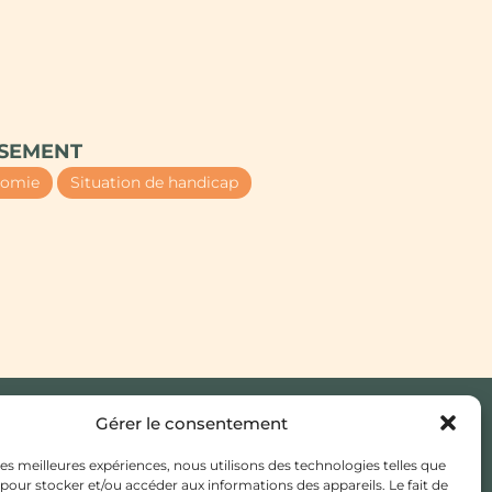
SSEMENT
nomie
Situation de handicap
Gérer le consentement
JE CHERCHE UN MÉDECIN
 les meilleures expériences, nous utilisons des technologies telles que
TRAITANT
 pour stocker et/ou accéder aux informations des appareils. Le fait de