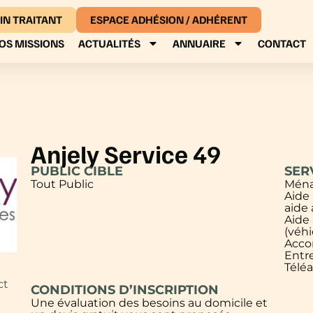
IN TRAITANT
ESPACE ADHÉSION / ADHÉRENT
OS MISSIONS
ACTUALITÉS
ANNUAIRE
CONTACT
Anjely Service 49
PUBLIC CIBLE
SER
Tout Public
Ména
Aide 
aide 
Aide
(véh
Acco
Entre
Téléa
ct
CONDITIONS D’INSCRIPTION
Une évaluation des besoins au domicile et