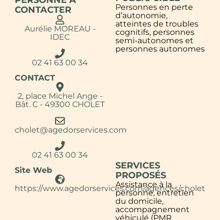
PERSONNE À
Personnes en perte
CONTACTER
d’autonomie,
atteintes de troubles
Aurélie MOREAU -
cognitifs, personnes
IDEC
semi-autonomes et
personnes autonomes
02 41 63 00 34
CONTACT
2, place Michel Ange -
Bât. C - 49300 CHOLET
cholet@agedorservices.com
02 41 63 00 34
SERVICES
Site Web
PROPOSÉS
Assistance à la
https://www.agedorservices.com/agences/cholet
personne, entretien
du domicile,
accompagnement
véhiculé (PMR