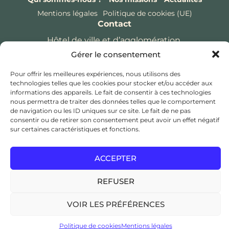
Mentions légales
Politique de cookies (UE)
Contact
Hôtel de ville et d’agglomération,
Gérer le consentement
Rue Saint Bonaventure,
49300 Cholet
Pour offrir les meilleures expériences, nous utilisons des
technologies telles que les cookies pour stocker et/ou accéder aux
coordination@cptsducholetais.fr
informations des appareils. Le fait de consentir à ces technologies
nous permettra de traiter des données telles que le comportement
de navigation ou les ID uniques sur ce site. Le fait de ne pas
JE CHERCHE UN MÉDECIN TRAITANT
consentir ou de retirer son consentement peut avoir un effet négatif
sur certaines caractéristiques et fonctions.
ESPACE ADHÉSION / ADHÉRENT
Copyright © 2024
CPTS du Choletais
, Tous droits
ACCEPTER
réservés, Réalisation:
Edwina RABOT
REFUSER
VOIR LES PRÉFÉRENCES
Politique de cookies
Mentions légales