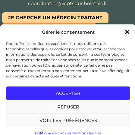
coordination@cptsducholetais.fr
JE CHERCHE UN MÉDECIN TRAITANT
ESPACE ADHÉSION / ADHÉRENT
Gérer le consentement
Copyright © 2024
CPTS du Choletais
, Tous droits
Pour offrir les meilleures expériences, nous utilisons des
réservés, Réalisation:
Edwina RABOT
technologies telles que les cookies pour stocker et/ou accéder aux
informations des appareils. Le fait de consentir à ces technologies
nous permettra de traiter des données telles que le comportement
de navigation ou les ID uniques sur ce site. Le fait de ne pas
consentir ou de retirer son consentement peut avoir un effet négatif
sur certaines caractéristiques et fonctions.
ACCEPTER
REFUSER
VOIR LES PRÉFÉRENCES
Politique de cookies
Mentions légales